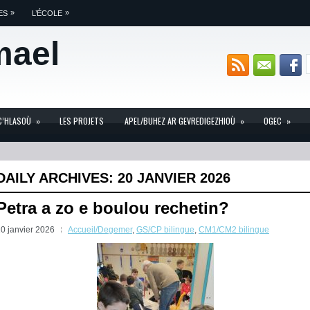
»
»
ES
L’ÉCOLE
mael
C’HLASOÙ
»
LES PROJETS
APEL/BUHEZ AR GEVREDIGEZHIOÙ
»
OGEC
»
DAILY ARCHIVES:
20 JANVIER 2026
Petra a zo e boulou rechetin?
0 janvier 2026
Accueil/Degemer
,
GS/CP bilingue
,
CM1/CM2 bilingue