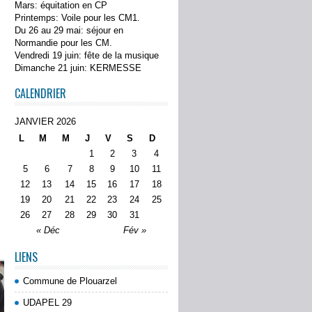
Mars: équitation en CP
Printemps: Voile pour les CM1.
Du 26 au 29 mai: séjour en
Normandie pour les CM.
Vendredi 19 juin: fête de la musique
Dimanche 21 juin: KERMESSE
CALENDRIER
JANVIER 2026
L
M
M
J
V
S
D
1
2
3
4
5
6
7
8
9
10
11
12
13
14
15
16
17
18
19
20
21
22
23
24
25
26
27
28
29
30
31
« Déc
Fév »
LIENS
Commune de Plouarzel
UDAPEL 29