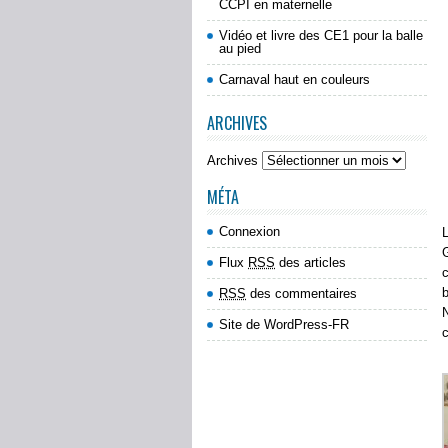
CCPI en maternelle
Vidéo et livre des CE1 pour la balle
au pied
Carnaval haut en couleurs
ARCHIVES
Archives
MÉTA
Connexion
L
G
Flux
RSS
des articles
c
b
RSS
des commentaires
N
Site de WordPress-FR
c