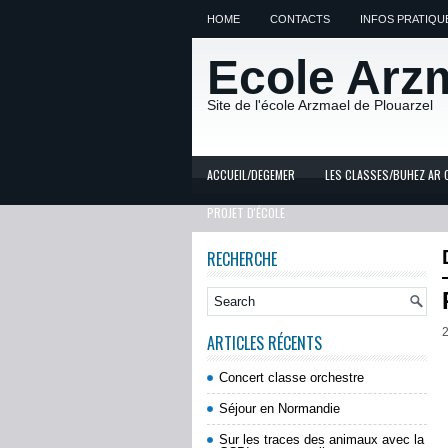
HOME
CONTACTS
INFOS PRATIQU
Ecole Arz
Site de l'école Arzmael de Plouarzel
ACCUEIL/DEGEMER
LES CLASSES/BUHEZ AR 
PROJET D'ÉCOLE
RECHERCHE
2
ARTICLES RÉCENTS
Concert classe orchestre
Séjour en Normandie
Sur les traces des animaux avec la