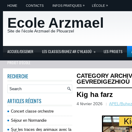
»
»
HOME
CONTACTS
INFOS PRATIQUES
L’ÉCOLE
Ecole Arzmael
Site de l'école Arzmael de Plouarzel
ACCUEIL/DEGEMER
LES CLASSES/BUHEZ AR C’HLASOÙ
»
LES PROJETS
PROJET D'ÉCOLE
CATEGORY ARCHI
RECHERCHE
GEVREDIGEZHIOÙ
Kig ha farz
ARTICLES RÉCENTS
4 février 2026
APEL/Buhez 
Concert classe orchestre
Séjour en Normandie
Sur les traces des animaux avec la