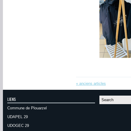
«
anciens articles
LIENS
Commune de Plouarzel
UDAPEL 29
UDOGEC 29