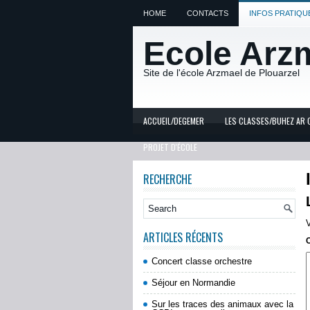
HOME
CONTACTS
INFOS PRATIQU
Ecole Arz
Site de l'école Arzmael de Plouarzel
ACCUEIL/DEGEMER
LES CLASSES/BUHEZ AR 
PROJET D'ÉCOLE
RECHERCHE
ARTICLES RÉCENTS
Concert classe orchestre
Séjour en Normandie
Sur les traces des animaux avec la