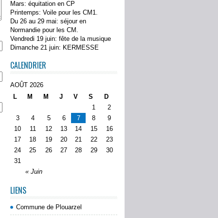
Mars: équitation en CP
Printemps: Voile pour les CM1.
Du 26 au 29 mai: séjour en
Normandie pour les CM.
Vendredi 19 juin: fête de la musique
Dimanche 21 juin: KERMESSE
CALENDRIER
AOÛT 2026
L
M
M
J
V
S
D
1
2
3
4
5
6
7
8
9
10
11
12
13
14
15
16
17
18
19
20
21
22
23
24
25
26
27
28
29
30
31
« Juin
LIENS
Commune de Plouarzel