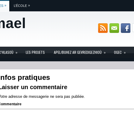
»
»
ES
L’ÉCOLE
mael
C’HLASOÙ
»
LES PROJETS
APEL/BUHEZ AR GEVREDIGEZHIOÙ
»
OGEC
»
Infos pratiques
Laisser un commentaire
Votre adresse de messagerie ne sera pas publiée.
Commentaire