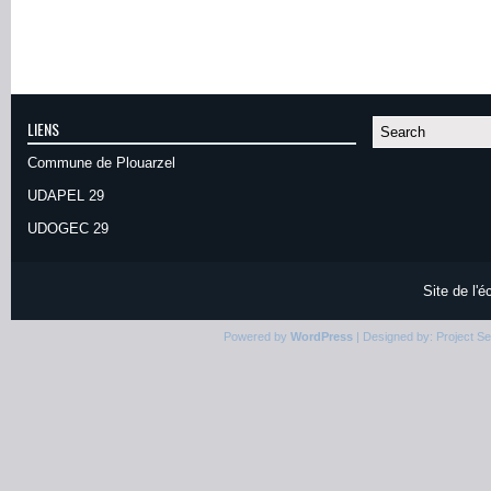
LIENS
Commune de Plouarzel
UDAPEL 29
UDOGEC 29
Site de l'
Powered by
WordPress
| Designed by:
Project S