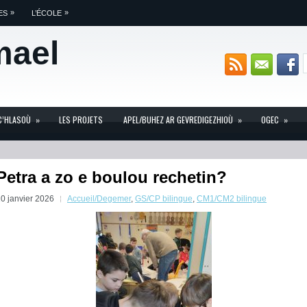
»
»
ES
L’ÉCOLE
mael
C’HLASOÙ
»
LES PROJETS
APEL/BUHEZ AR GEVREDIGEZHIOÙ
»
OGEC
»
Petra a zo e boulou rechetin?
0 janvier 2026
Accueil/Degemer
,
GS/CP bilingue
,
CM1/CM2 bilingue