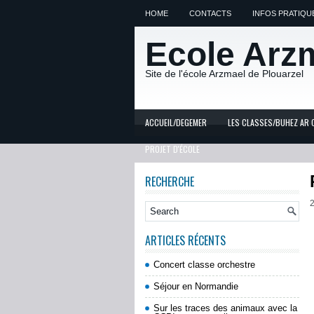
HOME
CONTACTS
INFOS PRATIQU
Ecole Arz
Site de l'école Arzmael de Plouarzel
ACCUEIL/DEGEMER
LES CLASSES/BUHEZ AR 
PROJET D'ÉCOLE
RECHERCHE
2
ARTICLES RÉCENTS
Concert classe orchestre
Séjour en Normandie
Sur les traces des animaux avec la