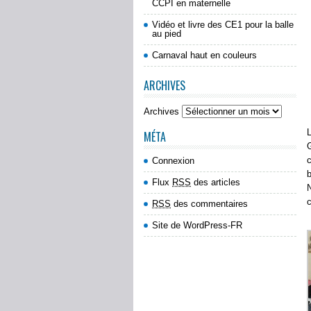
CCPI en maternelle
Vidéo et livre des CE1 pour la balle
au pied
Carnaval haut en couleurs
ARCHIVES
Archives
L
MÉTA
G
c
Connexion
b
Flux
RSS
des articles
N
c
RSS
des commentaires
Site de WordPress-FR