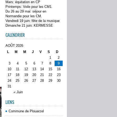
Mars: équitation en CP
Printemps: Voile pour les CM1.
Du 26 au 29 mai: séjour en
Normandie pour les CM.
Vendredi 19 juin: fête de la musique
Dimanche 21 juin: KERMESSE
CALENDRIER
AOÛT 2026
L
M
M
J
V
S
D
1
2
3
4
5
6
7
8
9
10
11
12
13
14
15
16
17
18
19
20
21
22
23
24
25
26
27
28
29
30
31
« Juin
LIENS
Commune de Plouarzel