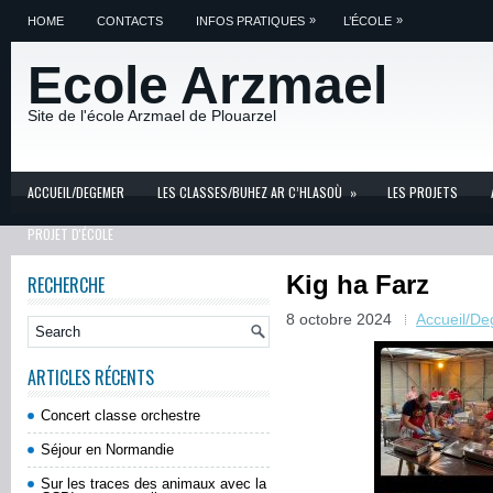
»
»
HOME
CONTACTS
INFOS PRATIQUES
L’ÉCOLE
Ecole Arzmael
Site de l'école Arzmael de Plouarzel
ACCUEIL/DEGEMER
LES CLASSES/BUHEZ AR C’HLASOÙ
»
LES PROJETS
PROJET D'ÉCOLE
Kig ha Farz
RECHERCHE
8 octobre 2024
Accueil/D
ARTICLES RÉCENTS
Concert classe orchestre
Séjour en Normandie
Sur les traces des animaux avec la