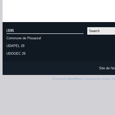
LIENS
Commune de Plouarzel
UDAPEL 29
UDOGEC 29
Site de l'
Powered by
WordPress
| Designed by:
Project S