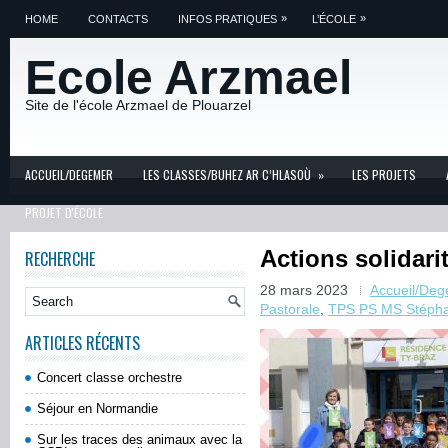
»
»
HOME
CONTACTS
INFOS PRATIQUES
L’ÉCOLE
Ecole Arzmael
Site de l'école Arzmael de Plouarzel
ACCUEIL/DEGEMER
LES CLASSES/BUHEZ AR C’HLASOÙ
»
LES PROJETS
PROJET D'ÉCOLE
Actions solidar
RECHERCHE
28 mars 2023
Accueil/De
Pastorale
,
TPS PS MS Stépha
ARTICLES RÉCENTS
Concert classe orchestre
Séjour en Normandie
Sur les traces des animaux avec la