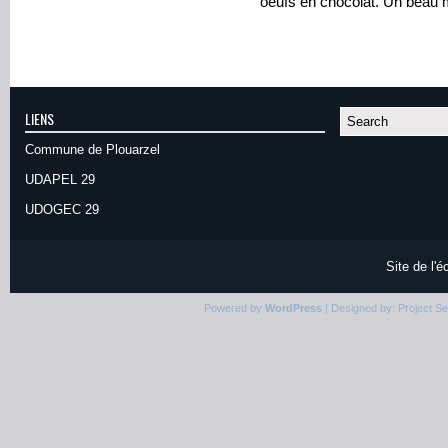
oeufs en chocolat. Un beau 
LIENS
Commune de Plouarzel
UDAPEL 29
UDOGEC 29
Site de l'
Powered by
WordPress
| Designed by:
Project S