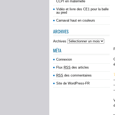
CCPI en maternelle
Vidéo et livre des CE1 pour la balle
au pied
Carnaval haut en couleurs
ARCHIVES
Archives
MÉTA
C
Connexion
é
Flux
RSS
des articles
RSS
des commentaires
–
Site de WordPress-FR
–
d