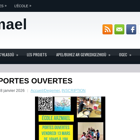
»
»
ES
L’ÉCOLE
mael
C’HLASOÙ
»
LES PROJETS
APEL/BUHEZ AR GEVREDIGEZHIOÙ
»
OGEC
»
PORTES OUVERTES
8 janvier 2026
Accueil/Degemer
,
INSCRIPTION