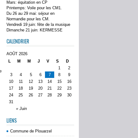
Mars: équitation en CP
Printemps: Voile pour les CM1.
Du 26 au 29 mai: séjour en
Normandie pour les CM.
Vendredi 19 juin: fête de la musique
Dimanche 21 juin: KERMESSE
CALENDRIER
AOÛT 2026
L
M
M
J
V
S
D
1
2
e
3
4
5
6
7
8
9
10
11
12
13
14
15
16
17
18
19
20
21
22
23
24
25
26
27
28
29
30
31
« Juin
LIENS
Commune de Plouarzel