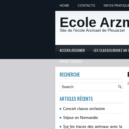
HOME
CONTACTS
INFOS PRATIQU
Ecole Arz
Site de l'école Arzmael de Plouarzel
ACCUEIL/DEGEMER
LES CLASSES/BUHEZ AR 
PROJET D'ÉCOLE
RECHERCHE
2
ARTICLES RÉCENTS
Concert classe orchestre
Séjour en Normandie
Sur les traces des animaux avec la