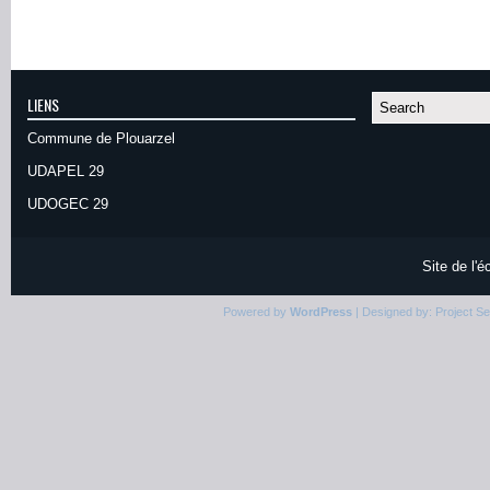
LIENS
Commune de Plouarzel
UDAPEL 29
UDOGEC 29
Site de l'
Powered by
WordPress
| Designed by:
Project S