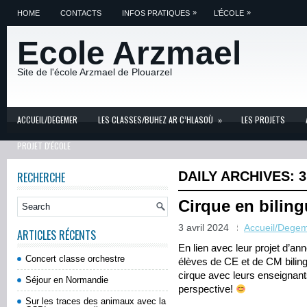
»
»
HOME
CONTACTS
INFOS PRATIQUES
L’ÉCOLE
Ecole Arzmael
Site de l'école Arzmael de Plouarzel
ACCUEIL/DEGEMER
LES CLASSES/BUHEZ AR C’HLASOÙ
»
LES PROJETS
PROJET D'ÉCOLE
DAILY ARCHIVES:
3
RECHERCHE
Cirque en bilin
3 avril 2024
Accueil/Dege
ARTICLES RÉCENTS
En lien avec leur projet d’ann
Concert classe orchestre
élèves de CE et de CM biling
cirque avec leurs enseignants
Séjour en Normandie
perspective!
Sur les traces des animaux avec la