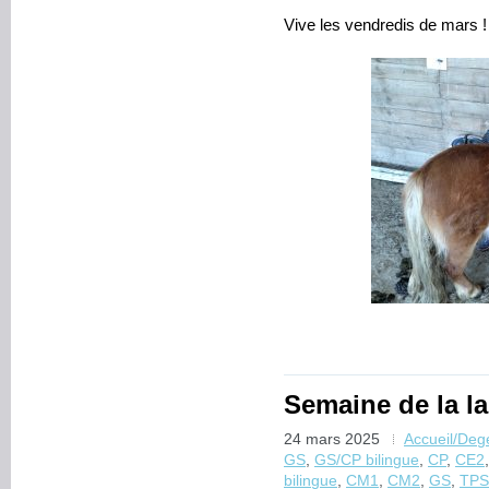
Vive les vendredis de mars !
Semaine de la l
24 mars 2025
Accueil/De
GS
,
GS/CP bilingue
,
CP
,
CE2
bilingue
,
CM1
,
CM2
,
GS
,
TPS