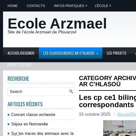
»
»
HOME
CONTACTS
INFOS PRATIQUES
L’ÉCOLE
Ecole Arzmael
Site de l'école Arzmael de Plouarzel
ACCUEIL/DEGEMER
LES CLASSES/BUHEZ AR C’HLASOÙ
»
LES PROJETS
PROJET D'ÉCOLE
CATEGORY ARCHI
RECHERCHE
AR C’HLASOÙ
Les cp ce1 bili
ARTICLES RÉCENTS
correspondants 
15 octobre 2025
Accueil/
Concert classe orchestre
Séjour en Normandie
Sur les traces des animaux avec la