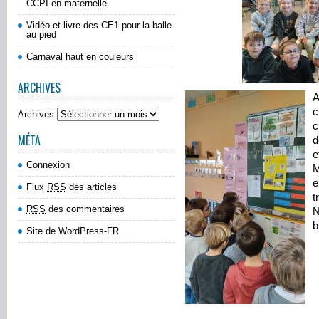
CCPI en maternelle
Vidéo et livre des CE1 pour la balle
au pied
Carnaval haut en couleurs
ARCHIVES
A
c
Archives
c
MÉTA
d
e
Connexion
M
e
Flux
RSS
des articles
t
RSS
des commentaires
N
b
Site de WordPress-FR