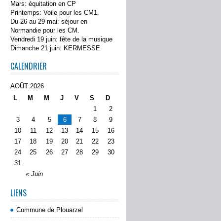
Mars: équitation en CP
Printemps: Voile pour les CM1.
Du 26 au 29 mai: séjour en
Normandie pour les CM.
Vendredi 19 juin: fête de la musique
Dimanche 21 juin: KERMESSE
CALENDRIER
AOÛT 2026
L
M
M
J
V
S
D
1
2
3
4
5
6
7
8
9
10
11
12
13
14
15
16
17
18
19
20
21
22
23
24
25
26
27
28
29
30
31
« Juin
LIENS
Commune de Plouarzel