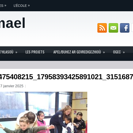
»
»
ES
L’ÉCOLE
mael
C’HLASOÙ
»
LES PROJETS
APEL/BUHEZ AR GEVREDIGEZHIOÙ
»
OGEC
»
475408215_17958393425891021_315168
7 janvier 2025