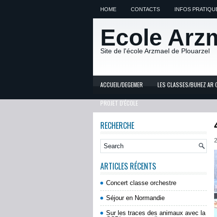
HOME
CONTACTS
INFOS PRATIQU
Ecole Arz
Site de l'école Arzmael de Plouarzel
ACCUEIL/DEGEMER
LES CLASSES/BUHEZ AR 
PROJET D'ÉCOLE
RECHERCHE
2
ARTICLES RÉCENTS
Concert classe orchestre
Séjour en Normandie
Sur les traces des animaux avec la