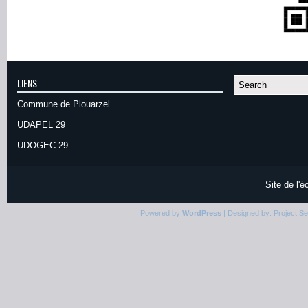
LIENS
Commune de Plouarzel
UDAPEL 29
UDOGEC 29
Site de l'
Powered by
WordPress
| Designed by:
Project S