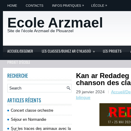
»
»
HOME
CONTACTS
INFOS PRATIQUES
L’ÉCOLE
Ecole Arzmael
Site de l'école Arzmael de Plouarzel
ACCUEIL/DEGEMER
LES CLASSES/BUHEZ AR C’HLASOÙ
»
LES PROJETS
PROJET D'ÉCOLE
Kan ar Redadeg 
RECHERCHE
chanson des cla
29 janvier 2024
Accueil/D
bilingue
ARTICLES RÉCENTS
Concert classe orchestre
Séjour en Normandie
Sur les traces des animaux avec la