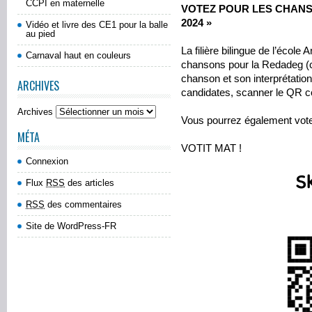
CCPI en maternelle
VOTEZ POUR LES CHAN
2024 »
Vidéo et livre des CE1 pour la balle
au pied
La filière bilingue de l’écol
Carnaval haut en couleurs
chansons pour la Redadeg (
chanson et son interprétation
ARCHIVES
candidates, scanner le QR co
Archives
Vous pourrez également voter
MÉTA
VOTIT MAT !
Connexion
Flux
RSS
des articles
RSS
des commentaires
Site de WordPress-FR