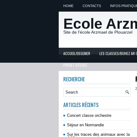
HOME
CONTACTS
INFOS PRATIQU
Ecole Arz
Site de l'école Arzmael de Plouarzel
ACCUEIL/DEGEMER
LES CLASSES/BUHEZ AR 
PROJET D'ÉCOLE
RECHERCHE
2
ARTICLES RÉCENTS
Concert classe orchestre
Séjour en Normandie
Sur les traces des animaux avec la