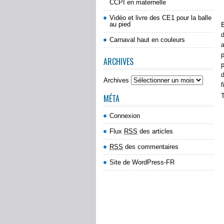
CCPI en maternelle
Vidéo et livre des CE1 pour la balle
au pied
B
d
Carnaval haut en couleurs
p
ARCHIVES
p
d
Archives
T
MÉTA
Connexion
Flux
RSS
des articles
RSS
des commentaires
Site de WordPress-FR