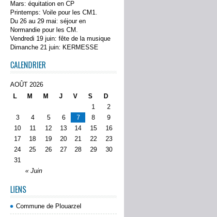
Mars: équitation en CP
Printemps: Voile pour les CM1.
Du 26 au 29 mai: séjour en
Normandie pour les CM.
Vendredi 19 juin: fête de la musique
Dimanche 21 juin: KERMESSE
CALENDRIER
AOÛT 2026
L
M
M
J
V
S
D
1
2
3
4
5
6
7
8
9
10
11
12
13
14
15
16
17
18
19
20
21
22
23
24
25
26
27
28
29
30
31
« Juin
LIENS
Commune de Plouarzel