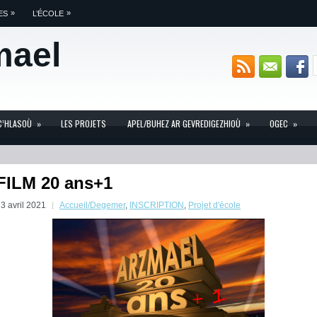
»
»
ES
L’ÉCOLE
mael
C’HLASOÙ
»
LES PROJETS
APEL/BUHEZ AR GEVREDIGEZHIOÙ
»
OGEC
»
FILM 20 ans+1
3 avril 2021
Accueil/Degemer
,
INSCRIPTION
,
Projet d'école