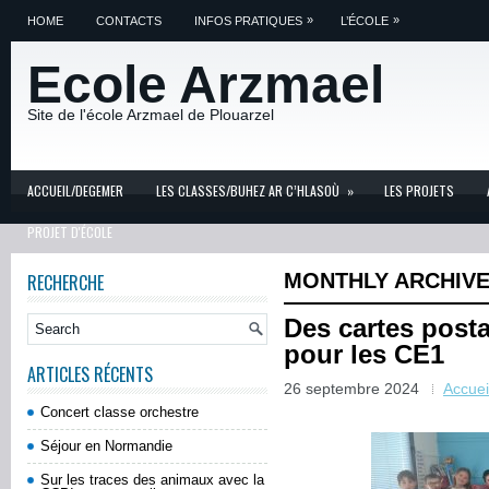
»
»
HOME
CONTACTS
INFOS PRATIQUES
L’ÉCOLE
Ecole Arzmael
Site de l'école Arzmael de Plouarzel
ACCUEIL/DEGEMER
LES CLASSES/BUHEZ AR C’HLASOÙ
»
LES PROJETS
PROJET D'ÉCOLE
MONTHLY ARCHIV
RECHERCHE
Des cartes post
pour les CE1
ARTICLES RÉCENTS
26 septembre 2024
Accue
Concert classe orchestre
Séjour en Normandie
Sur les traces des animaux avec la