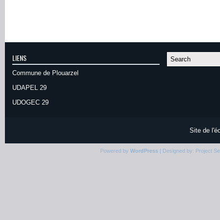
LIENS
Commune de Plouarzel
UDAPEL 29
UDOGEC 29
Site de l'
Powered by
WordPress
| Designed by:
Project S