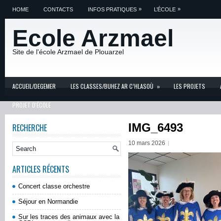
»
»
HOME
CONTACTS
INFOS PRATIQUES
L’ÉCOLE
Ecole Arzmael
Site de l'école Arzmael de Plouarzel
ACCUEIL/DEGEMER
LES CLASSES/BUHEZ AR C’HLASOÙ
»
LES PROJETS
PROJET D'ÉCOLE
IMG_6493
RECHERCHE
10 mars 2026
ARTICLES RÉCENTS
Concert classe orchestre
Séjour en Normandie
Sur les traces des animaux avec la