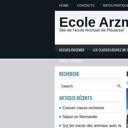
HOME
CONTACTS
INFOS PRATIQU
Ecole Arz
Site de l'école Arzmael de Plouarzel
ACCUEIL/DEGEMER
LES CLASSES/BUHEZ AR 
PROJET D'ÉCOLE
RECHERCHE
ARTICLES RÉCENTS
Concert classe orchestre
Séjour en Normandie
Sur les traces des animaux avec la