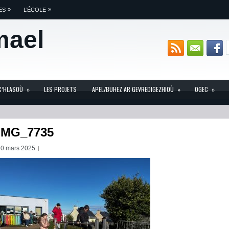
»
»
ES
L’ÉCOLE
mael
C’HLASOÙ
»
LES PROJETS
APEL/BUHEZ AR GEVREDIGEZHIOÙ
»
OGEC
»
IMG_7735
10 mars 2025