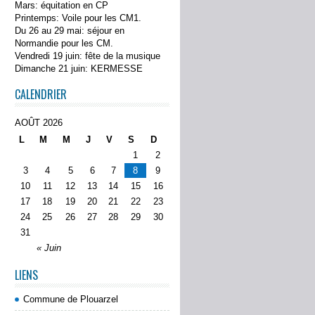
Mars: équitation en CP
Printemps: Voile pour les CM1.
Du 26 au 29 mai: séjour en
Normandie pour les CM.
Vendredi 19 juin: fête de la musique
Dimanche 21 juin: KERMESSE
CALENDRIER
AOÛT 2026
L
M
M
J
V
S
D
1
2
3
4
5
6
7
8
9
10
11
12
13
14
15
16
17
18
19
20
21
22
23
24
25
26
27
28
29
30
31
« Juin
LIENS
Commune de Plouarzel