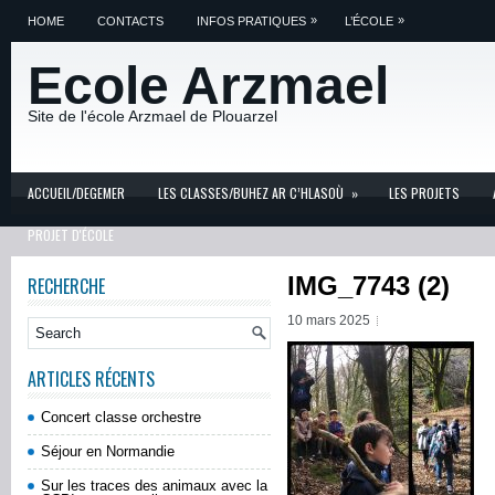
»
»
HOME
CONTACTS
INFOS PRATIQUES
L’ÉCOLE
Ecole Arzmael
Site de l'école Arzmael de Plouarzel
ACCUEIL/DEGEMER
LES CLASSES/BUHEZ AR C’HLASOÙ
»
LES PROJETS
PROJET D'ÉCOLE
IMG_7743 (2)
RECHERCHE
10 mars 2025
ARTICLES RÉCENTS
Concert classe orchestre
Séjour en Normandie
Sur les traces des animaux avec la