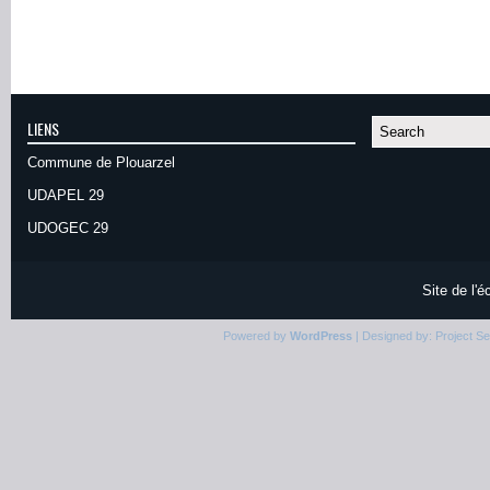
LIENS
Commune de Plouarzel
UDAPEL 29
UDOGEC 29
Site de l'
Powered by
WordPress
| Designed by:
Project S