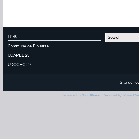
LIENS
Commune de Plouarzel
UDAPEL 29
UDOGEC 29
Site de l'
Powered by
WordPress
| Designed by:
Project S