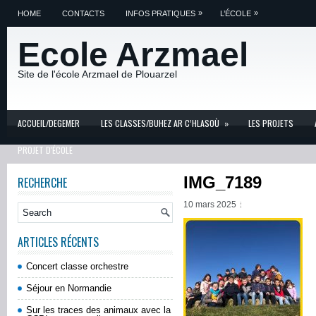
»
»
HOME
CONTACTS
INFOS PRATIQUES
L’ÉCOLE
Ecole Arzmael
Site de l'école Arzmael de Plouarzel
ACCUEIL/DEGEMER
LES CLASSES/BUHEZ AR C’HLASOÙ
»
LES PROJETS
PROJET D'ÉCOLE
IMG_7189
RECHERCHE
10 mars 2025
ARTICLES RÉCENTS
Concert classe orchestre
Séjour en Normandie
Sur les traces des animaux avec la