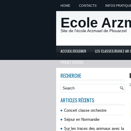
HOME
CONTACTS
INFOS PRATIQU
Ecole Arz
Site de l'école Arzmael de Plouarzel
ACCUEIL/DEGEMER
LES CLASSES/BUHEZ AR 
PROJET D'ÉCOLE
RECHERCHE
1
ARTICLES RÉCENTS
Concert classe orchestre
Séjour en Normandie
Sur les traces des animaux avec la