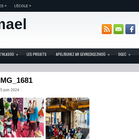
»
»
ES
L’ÉCOLE
mael
C’HLASOÙ
»
LES PROJETS
APEL/BUHEZ AR GEVREDIGEZHIOÙ
»
OGEC
»
IMG_1681
5 juin 2024