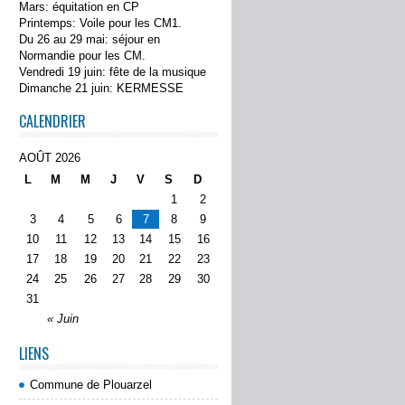
Mars: équitation en CP
Printemps: Voile pour les CM1.
Du 26 au 29 mai: séjour en
Normandie pour les CM.
Vendredi 19 juin: fête de la musique
Dimanche 21 juin: KERMESSE
CALENDRIER
AOÛT 2026
L
M
M
J
V
S
D
1
2
3
4
5
6
7
8
9
10
11
12
13
14
15
16
17
18
19
20
21
22
23
24
25
26
27
28
29
30
31
« Juin
LIENS
Commune de Plouarzel