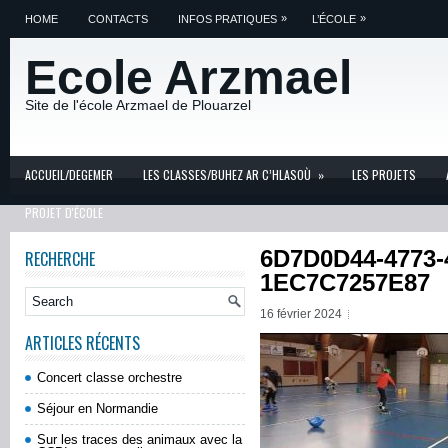
»
»
HOME
CONTACTS
INFOS PRATIQUES
L’ÉCOLE
Ecole Arzmael
Site de l'école Arzmael de Plouarzel
ACCUEIL/DEGEMER
LES CLASSES/BUHEZ AR C’HLASOÙ
»
LES PROJETS
PROJET D'ÉCOLE
6D7D0D44-4773-
RECHERCHE
1EC7C7257E87
16 février 2024
ARTICLES RÉCENTS
Concert classe orchestre
Séjour en Normandie
Sur les traces des animaux avec la