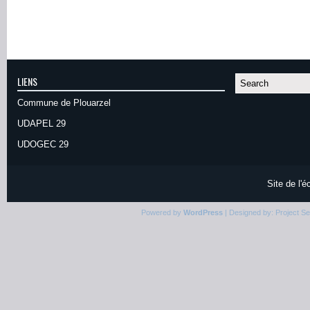
LIENS
Commune de Plouarzel
UDAPEL 29
UDOGEC 29
Site de l'
Powered by
WordPress
| Designed by:
Project S