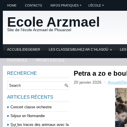
»
»
HOME
CONTACTS
INFOS PRATIQUES
L’ÉCOLE
Ecole Arzmael
Site de l'école Arzmael de Plouarzel
ACCUEIL/DEGEMER
LES CLASSES/BUHEZ AR C’HLASOÙ
»
LES
PASTORALE
PROJET D'ÉCOLE
Petra a zo e bou
RECHERCHE
20 janvier 2026
Accueil/D
ARTICLES RÉCENTS
Concert classe orchestre
Séjour en Normandie
Sur les traces des animaux avec la