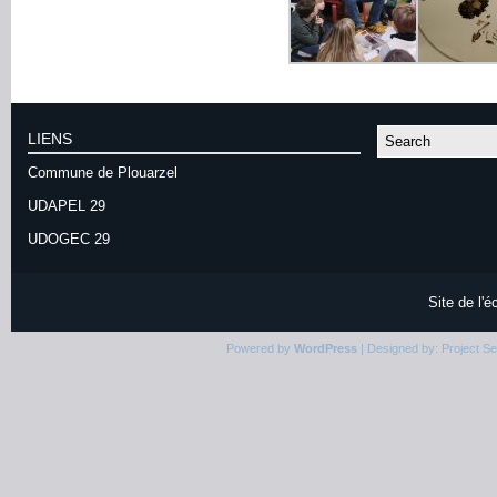
LIENS
Commune de Plouarzel
UDAPEL 29
UDOGEC 29
Site de l'
Powered by
WordPress
| Designed by:
Project S