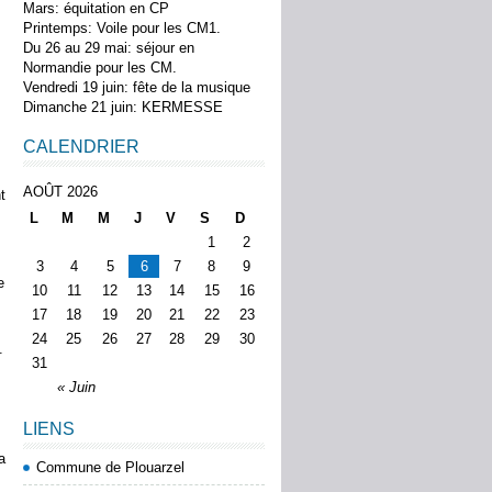
Mars: équitation en CP
Printemps: Voile pour les CM1.
Du 26 au 29 mai: séjour en
Normandie pour les CM.
Vendredi 19 juin: fête de la musique
Dimanche 21 juin: KERMESSE
CALENDRIER
AOÛT 2026
t
L
M
M
J
V
S
D
1
2
3
4
5
6
7
8
9
e
10
11
12
13
14
15
16
17
18
19
20
21
22
23
24
25
26
27
28
29
30
.
31
« Juin
LIENS
a
Commune de Plouarzel