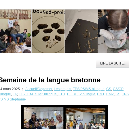
LIRE LA SUITE...
Semaine de la langue bretonne
24 mars 2025
Accueil/Degemer
,
Les projets
,
TPS/PS/MS bilingue
,
GS
,
GS/CP
ilingue
,
CP
,
CE2
,
CM1/CM2 bilingue
,
CE1
,
CE1/CE2 bilingue
,
CM1
,
CM2
,
GS
,
TPS
PS MS Stéphanie