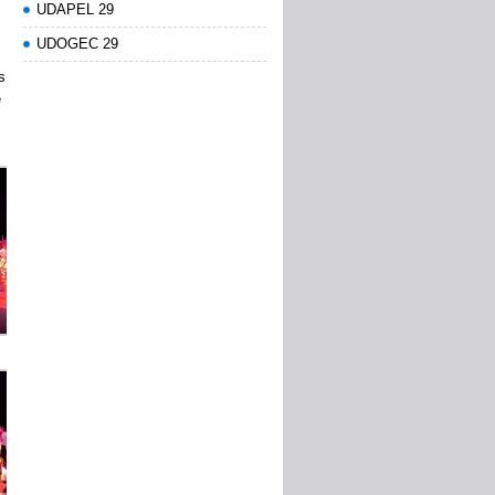
UDAPEL 29
UDOGEC 29
s
e
.