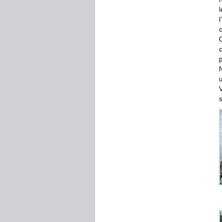
c
c
p
N
u
V
s