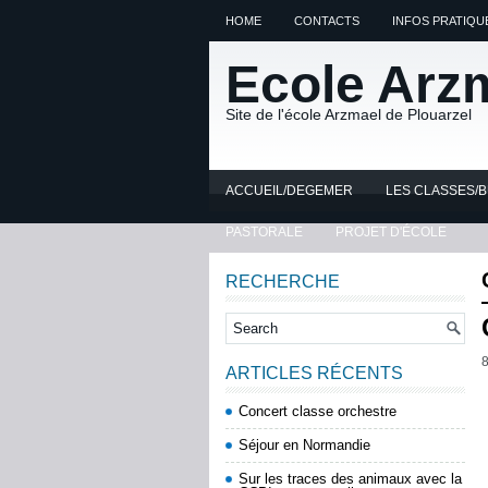
HOME
CONTACTS
INFOS PRATIQU
Ecole Arz
Site de l'école Arzmael de Plouarzel
ACCUEIL/DEGEMER
LES CLASSES/
PASTORALE
PROJET D'ÉCOLE
RECHERCHE
8
ARTICLES RÉCENTS
Concert classe orchestre
Séjour en Normandie
Sur les traces des animaux avec la