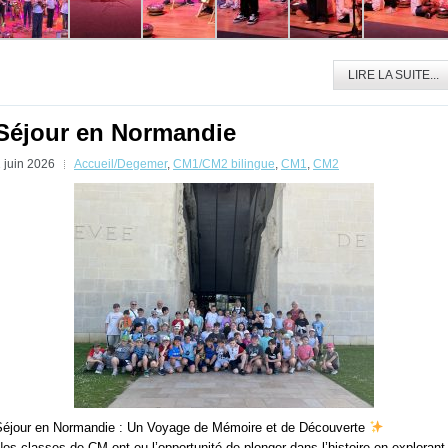
LIRE LA SUITE...
Séjour en Normandie
 juin 2026
Accueil/Degemer
,
CM1/CM2 bilingue
,
CM1
,
CM2
Séjour en Normandie : Un Voyage de Mémoire et de Découverte
os classes de CM ont eu l’opportunité de plonger dans l’histoire en explorant