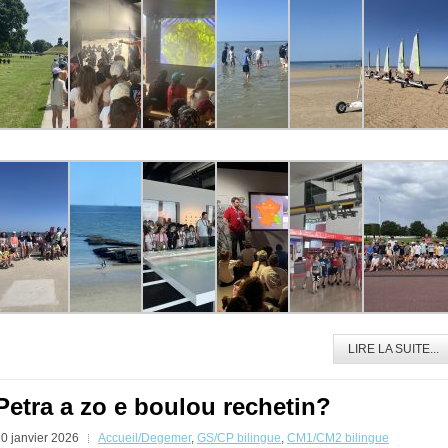
LIRE LA SUITE...
Petra a zo e boulou rechetin?
0 janvier 2026
Accueil/Degemer
,
GS/CP bilingue
,
CM1/CM2 bilingue