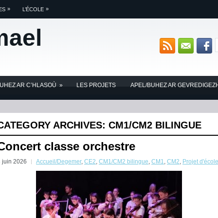
»
»
ES
L’ÉCOLE
mael
BUHEZ AR C’HLASOÙ
»
LES PROJETS
APEL/BUHEZ AR GEVREDIGEZ
CATEGORY ARCHIVES:
CM1/CM2 BILINGUE
Concert classe orchestre
 juin 2026
Accueil/Degemer
,
CE2
,
CM1/CM2 bilingue
,
CM1
,
CM2
,
Projet d'écol