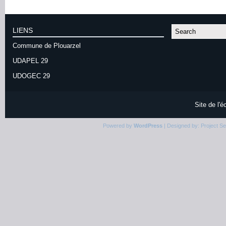
LIENS
Commune de Plouarzel
UDAPEL 29
UDOGEC 29
Site de l'
Powered by
WordPress
| Designed by:
Project S