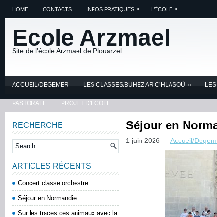
»
»
HOME
CONTACTS
INFOS PRATIQUES
L’ÉCOLE
Ecole Arzmael
Site de l'école Arzmael de Plouarzel
ACCUEIL/DEGEMER
LES CLASSES/BUHEZ AR C’HLASOÙ
»
LES
PASTORALE
PROJET D'ÉCOLE
Séjour en Norm
RECHERCHE
1 juin 2026
Accueil/Degem
ARTICLES RÉCENTS
Concert classe orchestre
Séjour en Normandie
Sur les traces des animaux avec la