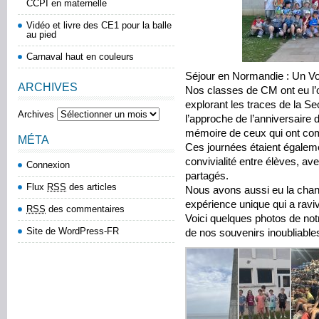
CCPI en maternelle
Vidéo et livre des CE1 pour la balle
au pied
Carnaval haut en couleurs
Séjour en Normandie : Un V
ARCHIVES
Nos classes de CM ont eu l’o
explorant les traces de la 
Archives
l’approche de l’anniversaire
mémoire de ceux qui ont comb
MÉTA
Ces journées étaient égale
convivialité entre élèves, av
Connexion
partagés.
Flux
RSS
des articles
Nous avons aussi eu la chanc
expérience unique qui a raviv
RSS
des commentaires
Voici quelques photos de not
Site de WordPress-FR
de nos souvenirs inoubliable