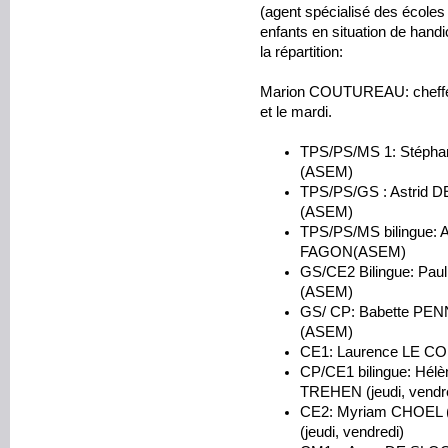
(agent spécialisé des écoles
enfants en situation de handi
la répartition:
Marion COUTUREAU: cheffe d
et le mardi.
TPS/PS/MS 1: Stéph
(ASEM)
TPS/PS/GS : Astrid
(ASEM)
TPS/PS/MS bilingue:
FAGON(ASEM)
GS/CE2 Bilingue: Pa
(ASEM)
GS/ CP: Babette PE
(ASEM)
CE1: Laurence LE C
CP/CE1 bilingue: Hélè
TREHEN (jeudi, vendr
CE2: Myriam CHOEL (
(jeudi, vendredi)