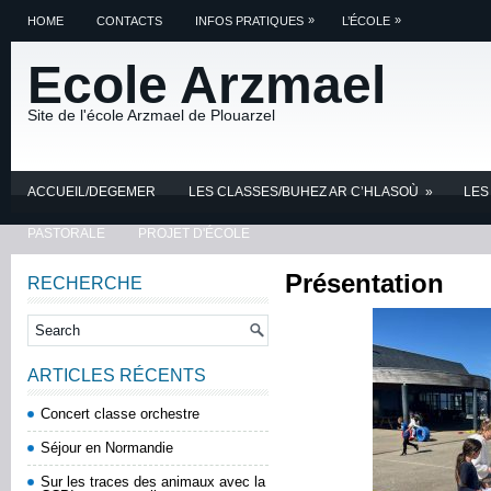
»
»
HOME
CONTACTS
INFOS PRATIQUES
L’ÉCOLE
Ecole Arzmael
Site de l'école Arzmael de Plouarzel
ACCUEIL/DEGEMER
LES CLASSES/BUHEZ AR C’HLASOÙ
»
LES
PASTORALE
PROJET D'ÉCOLE
Présentation
RECHERCHE
ARTICLES RÉCENTS
Concert classe orchestre
Séjour en Normandie
Sur les traces des animaux avec la