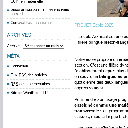
CCPI en maternelle
Vidéo et livre des CE1 pour la balle
au pied
Carnaval haut en couleurs
PROJET Ecole 2025
ARCHIVES
L’école Arzmael est une éc
filière bilingue breton-fra
Archives
MÉTA
Notre école propose un
ense
section. C’est une filière dy
Connexion
l’établissement depuis plus 
Flux
RSS
des articles
en œuvre un
bilinguisme p
quotidienne des deux langue
RSS
des commentaires
apprentissages.
Site de WordPress-FR
Pour rendre son usage progr
enseigné comme une matièr
transversale
: les programm
classes, mais la langue breto