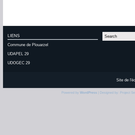
LIENS
Commune de Plouarzel
UDAPEL 29
UDOGEC 29
Site de l'
Powered by
WordPress
| Designed by:
Project S