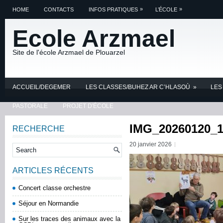
»
»
HOME
CONTACTS
INFOS PRATIQUES
L’ÉCOLE
Ecole Arzmael
Site de l'école Arzmael de Plouarzel
ACCUEIL/DEGEMER
LES CLASSES/BUHEZ AR C’HLASOÙ
»
LES
PASTORALE
PROJET D'ÉCOLE
IMG_20260120_1
RECHERCHE
20 janvier 2026
ARTICLES RÉCENTS
Concert classe orchestre
Séjour en Normandie
Sur les traces des animaux avec la