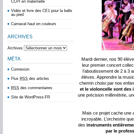
CCPI en maternelle
Vidéo et livre des CE1 pour la balle
au pied
Carnaval haut en couleurs
ARCHIVES
Archives
MÉTA
Mardi dernier, nos 90 élève
leur premier concert collec
Connexion
l’aboutissement de 2 à 3 a
élèves. Apprendre la musiq
Flux
RSS
des articles
chemin choisi par nos enfant
RSS
des commentaires
et le violoncelle sont des
une précision millimétrée, un
Site de WordPress-FR
Mais ce projet cache une a
incroyable. L’orchestre que
des
instruments entièremen
par le profes