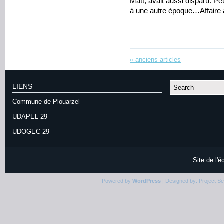
Matt, avait aussi disparu. Pe
à une autre époque…Affaire 
«
anciens articles
LIENS
Commune de Plouarzel
UDAPEL 29
UDOGEC 29
Site de l'
Powered by
WordPress
| Designed by:
Project S