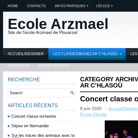
»
»
HOME
CONTACTS
INFOS PRATIQUES
L’ÉCOLE
Ecole Arzmael
Site de l'école Arzmael de Plouarzel
ACCUEIL/DEGEMER
LES CLASSES/BUHEZ AR C’HLASOÙ
»
LES
PASTORALE
PROJET D'ÉCOLE
CATEGORY ARCHI
RECHERCHE
AR C’HLASOÙ
Concert classe 
ARTICLES RÉCENTS
8 juin 2026
Accueil/Degem
Projet d'école
Concert classe orchestre
Séjour en Normandie
Sur les traces des animaux avec la