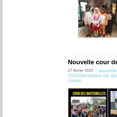
Nouvelle cour d
27 février 2023
Accueil/D
TPS/PS/MS bilingue
,
GS
,
GS/
Travaux