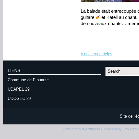
La balade était entrecoupée 
guitare
et Katell au chant. 
de nouveaux chants….même 
«
anciens articles
LIENS
Commune de Plouarzel
UDAPEL 29
UDOGEC 29
Site de l'
Powered by
WordPress
| Designed by:
Project S