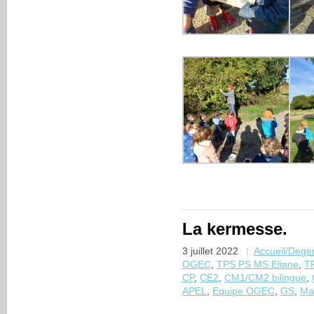
La kermesse.
3 juillet 2022
Accueil/Dege
OGEC
,
TPS PS MS Eliane
,
T
CP
,
CE2
,
CM1/CM2 bilingue
,
APEL
,
Equipe OGEC
,
GS
,
Ma