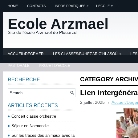
»
»
HOME
CONTACTS
INFOS PRATIQUES
L’ÉCOLE
Ecole Arzmael
Site de l'école Arzmael de Plouarzel
ACCUEIL/DEGEMER
LES CLASSES/BUHEZ AR C’HLASOÙ
»
LES
PASTORALE
PROJET D'ÉCOLE
CATEGORY ARCHI
RECHERCHE
Lien intergénéra
2 juillet 2025
Accueil/Dege
ARTICLES RÉCENTS
Concert classe orchestre
Séjour en Normandie
Sur les traces des animaux avec la