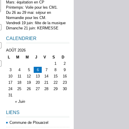
Mars: équitation en CP
Printemps: Voile pour les CM1.
Du 26 au 29 mai: séjour en
Normandie pour les CM.
Vendredi 19 juin: fête de la musique
Dimanche 21 juin: KERMESSE
CALENDRIER
AOÛT 2026
L
M
M
J
V
S
D
1
2
3
4
5
6
7
8
9
10
11
12
13
14
15
16
17
18
19
20
21
22
23
24
25
26
27
28
29
30
31
« Juin
LIENS
Commune de Plouarzel