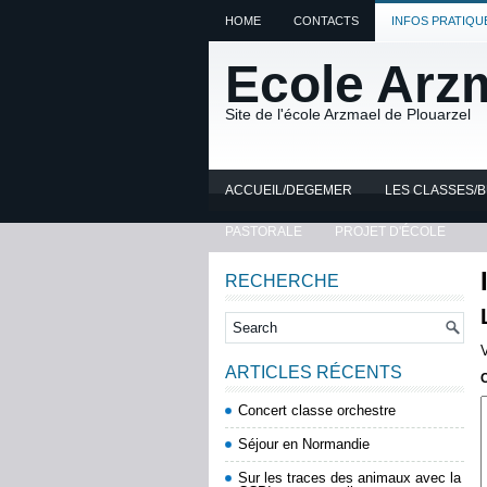
HOME
CONTACTS
INFOS PRATIQU
Ecole Arz
Site de l'école Arzmael de Plouarzel
ACCUEIL/DEGEMER
LES CLASSES/
PASTORALE
PROJET D'ÉCOLE
RECHERCHE
ARTICLES RÉCENTS
Concert classe orchestre
Séjour en Normandie
Sur les traces des animaux avec la