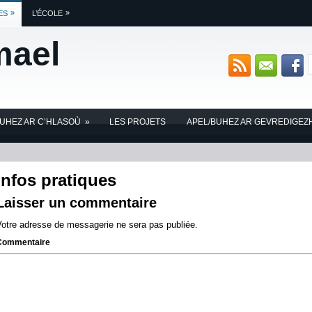
»
»
ES
L’ÉCOLE
mael
BUHEZ AR C’HLASOÙ
»
LES PROJETS
APEL/BUHEZ AR GEVREDIGEZ
Infos pratiques
Laisser un commentaire
Votre adresse de messagerie ne sera pas publiée.
Commentaire