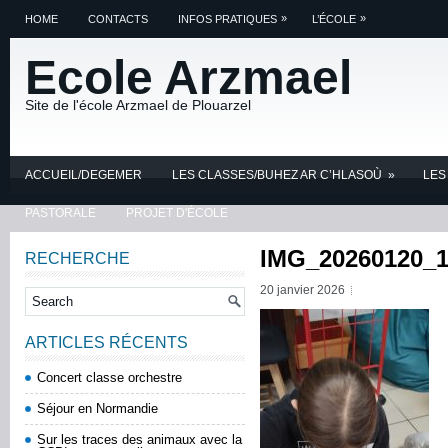
»
»
HOME
CONTACTS
INFOS PRATIQUES
L’ÉCOLE
Ecole Arzmael
Site de l'école Arzmael de Plouarzel
ACCUEIL/DEGEMER
LES CLASSES/BUHEZ AR C’HLASOÙ
»
LES
PASTORALE
PROJET D'ÉCOLE
IMG_20260120_1
RECHERCHE
20 janvier 2026
ARTICLES RÉCENTS
Concert classe orchestre
Séjour en Normandie
Sur les traces des animaux avec la