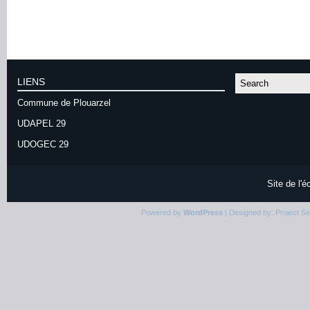
LIENS
Commune de Plouarzel
UDAPEL 29
UDOGEC 29
Site de l'
Powered by
WordPress
| Designed by:
Project S