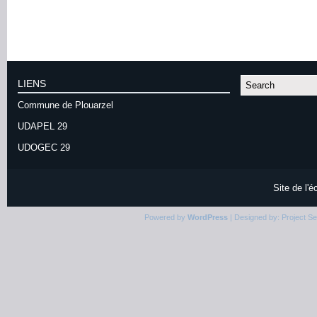
LIENS
Commune de Plouarzel
UDAPEL 29
UDOGEC 29
Site de l'
Powered by
WordPress
| Designed by:
Project S