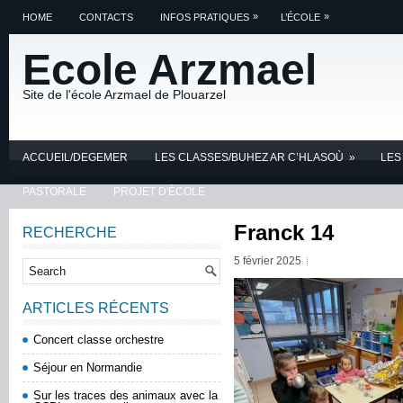
»
»
HOME
CONTACTS
INFOS PRATIQUES
L’ÉCOLE
Ecole Arzmael
Site de l'école Arzmael de Plouarzel
ACCUEIL/DEGEMER
LES CLASSES/BUHEZ AR C’HLASOÙ
»
LES
PASTORALE
PROJET D'ÉCOLE
Franck 14
RECHERCHE
5 février 2025
ARTICLES RÉCENTS
Concert classe orchestre
Séjour en Normandie
Sur les traces des animaux avec la