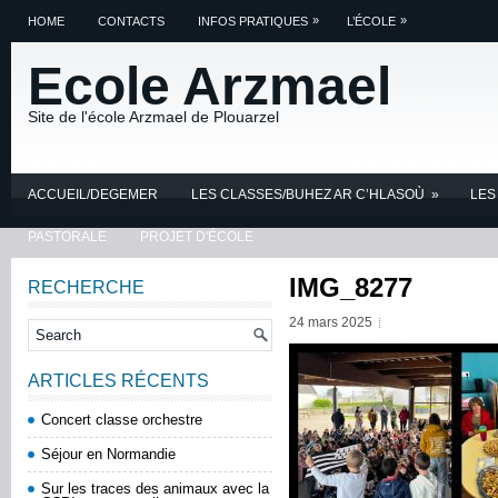
»
»
HOME
CONTACTS
INFOS PRATIQUES
L’ÉCOLE
Ecole Arzmael
Site de l'école Arzmael de Plouarzel
ACCUEIL/DEGEMER
LES CLASSES/BUHEZ AR C’HLASOÙ
»
LES
PASTORALE
PROJET D'ÉCOLE
IMG_8277
RECHERCHE
24 mars 2025
ARTICLES RÉCENTS
Concert classe orchestre
Séjour en Normandie
Sur les traces des animaux avec la