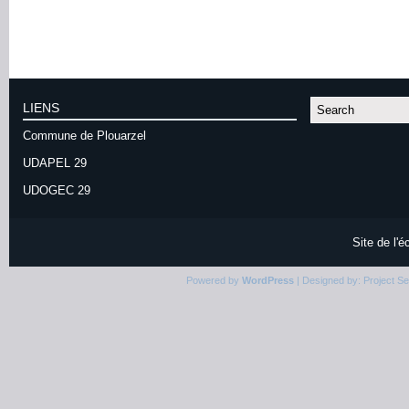
LIENS
Commune de Plouarzel
UDAPEL 29
UDOGEC 29
Site de l'
Powered by
WordPress
| Designed by:
Project S