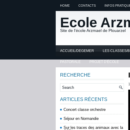
HOME
CONTACTS
INFOS PRATIQU
Ecole Arz
Site de l'école Arzmael de Plouarzel
ACCUEIL/DEGEMER
LES CLASSES/
PASTORALE
PROJET D'ÉCOLE
RECHERCHE
1
ARTICLES RÉCENTS
Concert classe orchestre
Séjour en Normandie
Sur les traces des animaux avec la