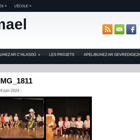
»
»
ES
L’ÉCOLE
mael
BUHEZ AR C’HLASOÙ
»
LES PROJETS
APEL/BUHEZ AR GEVREDIGEZ
IMG_1811
9 juin 2024