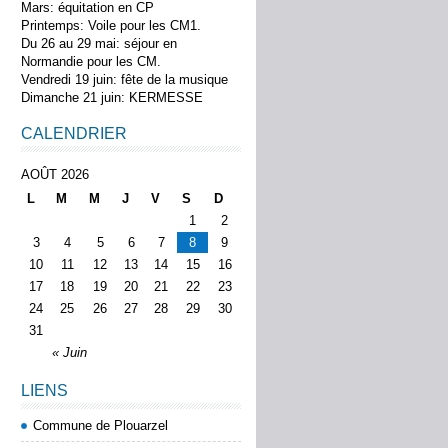
Mars: équitation en CP
Printemps: Voile pour les CM1.
Du 26 au 29 mai: séjour en
Normandie pour les CM.
Vendredi 19 juin: fête de la musique
Dimanche 21 juin: KERMESSE
CALENDRIER
AOÛT 2026
L
M
M
J
V
S
D
1
2
3
4
5
6
7
8
9
10
11
12
13
14
15
16
17
18
19
20
21
22
23
24
25
26
27
28
29
30
31
« Juin
LIENS
Commune de Plouarzel