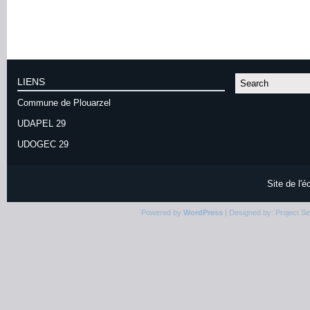
LIENS
Commune de Plouarzel
UDAPEL 29
UDOGEC 29
Site de l'
Powered by
WordPress
| Designed by:
Project S