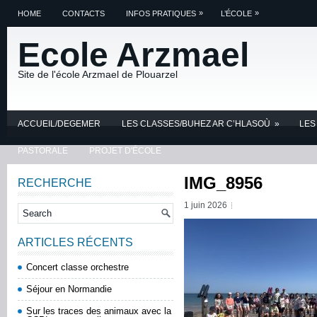
»
»
HOME
CONTACTS
INFOS PRATIQUES
L’ÉCOLE
Ecole Arzmael
Site de l'école Arzmael de Plouarzel
ACCUEIL/DEGEMER
LES CLASSES/BUHEZ AR C’HLASOÙ
»
LES
PASTORALE
PROJET D'ÉCOLE
IMG_8956
RECHERCHE
1 juin 2026
ARTICLES RÉCENTS
Concert classe orchestre
Séjour en Normandie
Sur les traces des animaux avec la