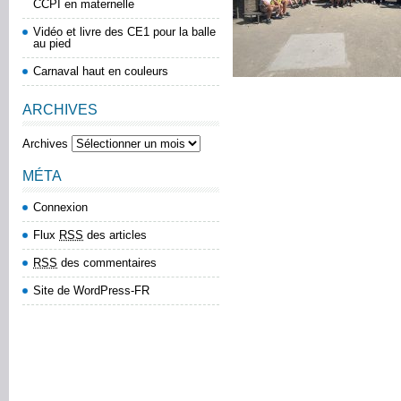
CCPI en maternelle
Vidéo et livre des CE1 pour la balle
au pied
Carnaval haut en couleurs
ARCHIVES
Archives
MÉTA
Connexion
Flux
RSS
des articles
RSS
des commentaires
Site de WordPress-FR