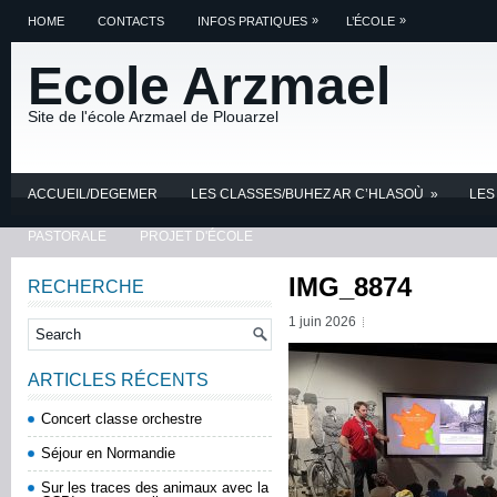
»
»
HOME
CONTACTS
INFOS PRATIQUES
L’ÉCOLE
Ecole Arzmael
Site de l'école Arzmael de Plouarzel
ACCUEIL/DEGEMER
LES CLASSES/BUHEZ AR C’HLASOÙ
»
LES
PASTORALE
PROJET D'ÉCOLE
IMG_8874
RECHERCHE
1 juin 2026
ARTICLES RÉCENTS
Concert classe orchestre
Séjour en Normandie
Sur les traces des animaux avec la