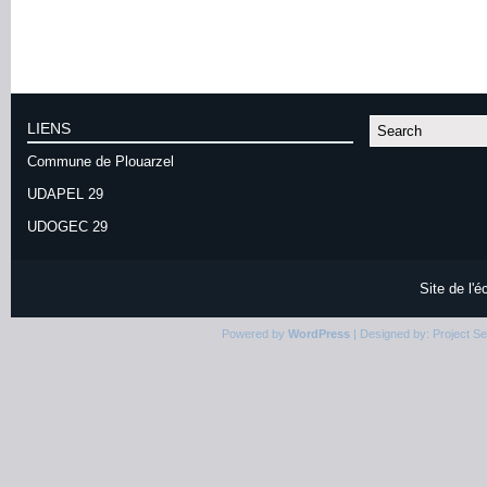
LIENS
Commune de Plouarzel
UDAPEL 29
UDOGEC 29
Site de l'
Powered by
WordPress
| Designed by:
Project S