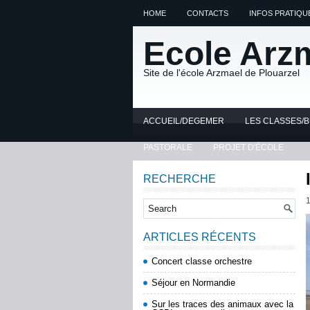
HOME
CONTACTS
INFOS PRATIQU
Ecole Arz
Site de l'école Arzmael de Plouarzel
ACCUEIL/DEGEMER
LES CLASSES/
PASTORALE
PROJET D'ÉCOLE
RECHERCHE
1
ARTICLES RÉCENTS
Concert classe orchestre
Séjour en Normandie
Sur les traces des animaux avec la