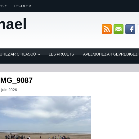
»
»
ES
L’ÉCOLE
mael
BUHEZ AR C’HLASOÙ
»
LES PROJETS
APEL/BUHEZ AR GEVREDIGEZ
IMG_9087
 juin 2026