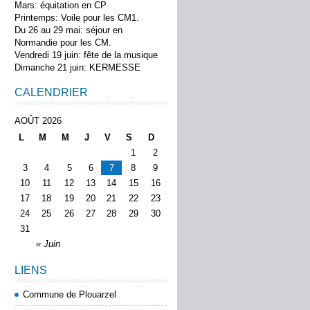
Mars: équitation en CP
Printemps: Voile pour les CM1.
Du 26 au 29 mai: séjour en
Normandie pour les CM.
Vendredi 19 juin: fête de la musique
Dimanche 21 juin: KERMESSE
CALENDRIER
AOÛT 2026
L
M
M
J
V
S
D
1
2
3
4
5
6
7
8
9
10
11
12
13
14
15
16
17
18
19
20
21
22
23
24
25
26
27
28
29
30
31
« Juin
LIENS
Commune de Plouarzel