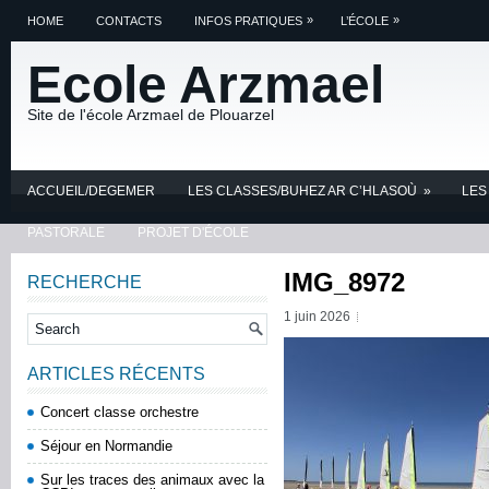
»
»
HOME
CONTACTS
INFOS PRATIQUES
L’ÉCOLE
Ecole Arzmael
Site de l'école Arzmael de Plouarzel
ACCUEIL/DEGEMER
LES CLASSES/BUHEZ AR C’HLASOÙ
»
LES
PASTORALE
PROJET D'ÉCOLE
IMG_8972
RECHERCHE
1 juin 2026
ARTICLES RÉCENTS
Concert classe orchestre
Séjour en Normandie
Sur les traces des animaux avec la