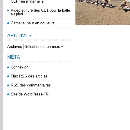
CCPI en maternelle
Vidéo et livre des CE1 pour la balle
au pied
Carnaval haut en couleurs
ARCHIVES
Archives
MÉTA
Connexion
Flux
RSS
des articles
RSS
des commentaires
Site de WordPress-FR