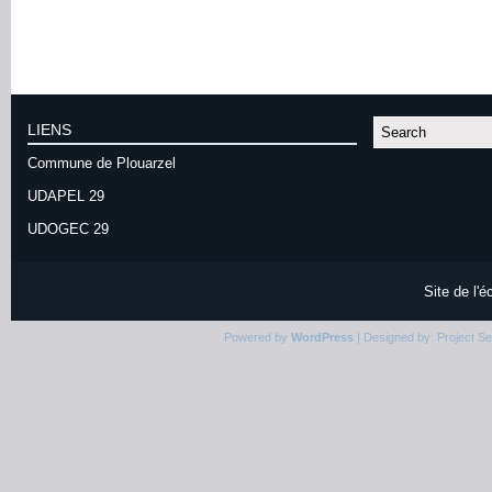
LIENS
Commune de Plouarzel
UDAPEL 29
UDOGEC 29
Site de l'
Powered by
WordPress
| Designed by:
Project S