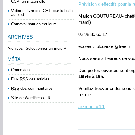
CCPI en maternelle
Prévision d’effectifs pour l
Vidéo et livre des CE1 pour la balle
au pied
Marion COUTUREAU- cheffe d’
mardi)
Carnaval haut en couleurs
02 98 89 60 17
ARCHIVES
ecolearz.plouarzel@free.fr
Archives
Nous serons heureux de vous 
MÉTA
Connexion
Des portes ouvertes sont or
16h45 à 19h.
Flux
RSS
des articles
RSS
des commentaires
Veuillez trouver ci-dessous l
l’école.
Site de WordPress-FR
arzmael V4 1