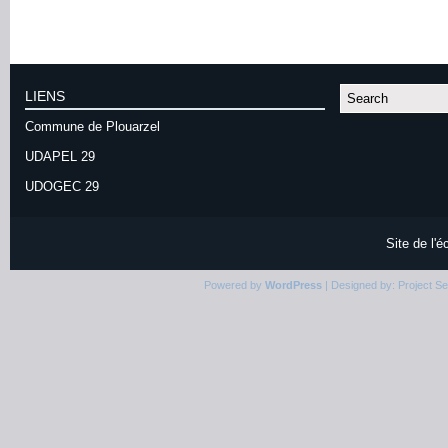
LIENS
Commune de Plouarzel
UDAPEL 29
UDOGEC 29
Site de l'
Powered by
WordPress
| Designed by:
Project S