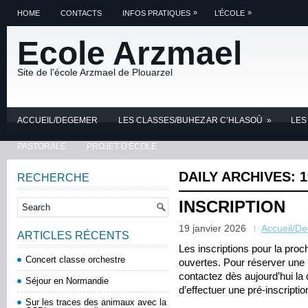
»
»
HOME
CONTACTS
INFOS PRATIQUES
L’ÉCOLE
Ecole Arzmael
Site de l'école Arzmael de Plouarzel
ACCUEIL/DEGEMER
LES CLASSES/BUHEZ AR C’HLASOÙ
»
LES
PASTORALE
PROJET D'ÉCOLE
DAILY ARCHIVES:
1
RECHERCHE
INSCRIPTION
19 janvier 2026
Accueil/D
ARTICLES RÉCENTS
Les inscriptions pour la pro
Concert classe orchestre
ouvertes. Pour réserver une p
contactez dès aujourd’hui la 
Séjour en Normandie
d’effectuer une pré-inscriptio
Sur les traces des animaux avec la