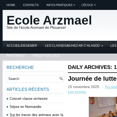
»
»
HOME
CONTACTS
INFOS PRATIQUES
L’ÉCOLE
Ecole Arzmael
Site de l'école Arzmael de Plouarzel
ACCUEIL/DEGEMER
LES CLASSES/BUHEZ AR C’HLASOÙ
»
LES
PASTORALE
PROJET D'ÉCOLE
DAILY ARCHIVES:
1
RECHERCHE
Journée de lutte
15 novembre 2025
Accuei
ARTICLES RÉCENTS
Les projets
Concert classe orchestre
Séjour en Normandie
Sur les traces des animaux avec la