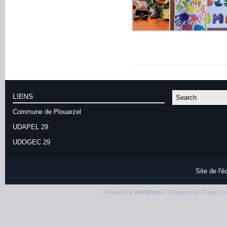
LIENS
Commune de Plouarzel
UDAPEL 29
UDOGEC 29
Site de l'
Powered by
WordPress
| Designed by:
Project S