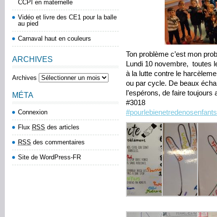
CCPI en maternelle
Vidéo et livre des CE1 pour la balle
au pied
Carnaval haut en couleurs
Ton problème c’est mon pro
ARCHIVES
Lundi 10 novembre, toutes le
à la lutte contre le harcèlem
Archives
ou par cycle. De beaux écha
l’espérons, de faire toujours a
MÉTA
#3018
Connexion
#pourlebienetredenosenfants
Flux
RSS
des articles
RSS
des commentaires
Site de WordPress-FR