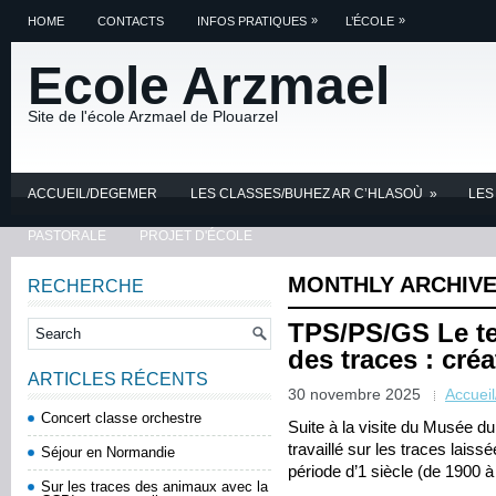
»
»
HOME
CONTACTS
INFOS PRATIQUES
L’ÉCOLE
Ecole Arzmael
Site de l'école Arzmael de Plouarzel
ACCUEIL/DEGEMER
LES CLASSES/BUHEZ AR C’HLASOÙ
»
LES
PASTORALE
PROJET D'ÉCOLE
MONTHLY ARCHIV
RECHERCHE
TPS/PS/GS Le te
des traces : cré
ARTICLES RÉCENTS
30 novembre 2025
Accuei
Concert classe orchestre
Suite à la visite du Musée 
travaillé sur les traces lais
Séjour en Normandie
période d’1 siècle (de 1900 à
Sur les traces des animaux avec la