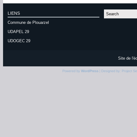
LIENS
Commune de Plouarzel
UDAPEL 29
UDOGEC 29
Site de l'
Powered by
WordPress
| Designed by:
Project S