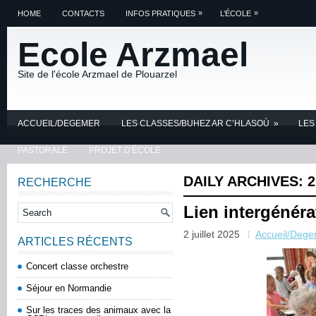
»
»
HOME
CONTACTS
INFOS PRATIQUES
L’ÉCOLE
Ecole Arzmael
Site de l'école Arzmael de Plouarzel
ACCUEIL/DEGEMER
LES CLASSES/BUHEZ AR C’HLASOÙ
»
LES
PASTORALE
PROJET D'ÉCOLE
DAILY ARCHIVES:
2
RECHERCHE
Lien intergénéra
2 juillet 2025
Accueil/Dege
ARTICLES RÉCENTS
Concert classe orchestre
Séjour en Normandie
Sur les traces des animaux avec la