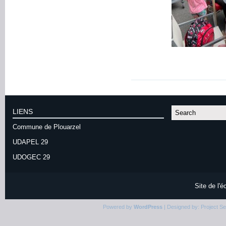
LIENS
Commune de Plouarzel
UDAPEL 29
UDOGEC 29
Site de l'
Powered by
WordPress
| Designed by:
Project S