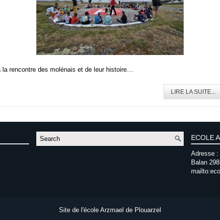
 la rencontre des molénais et de leur histoire…
LIRE LA SUITE...
ECOLE 
Adresse : 
Balan 298
mailto:eco
Site de l'école Arzmael de Plouarzel