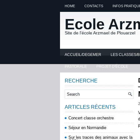
HOME
CONTACTS
INFOS PRATIQU
Ecole Arz
Site de l'école Arzmael de Plouarzel
ACCUEIL/DEGEMER
LES CLASSES/
PASTORALE
PROJET D'ÉCOLE
RECHERCHE
2
ARTICLES RÉCENTS
V
Concert classe orchestre
d
p
Séjour en Normandie
Sur les traces des animaux avec la