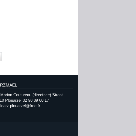
ARZMAEL
Marion Coutureau (directrice) Streat
10 Plouarzel 02 98 89 60 17
learz.plouarzel@free.fr