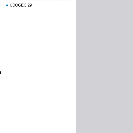
UDOGEC 29
t