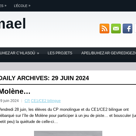
»
»
ES
L’ÉCOLE
mael
BUHEZ AR C’HLASOÙ
»
LES PROJETS
APEL/BUHEZ AR GEVREDIGEZ
DAILY ARCHIVES:
29 JUIN 2024
Molène…
9 juin 2024
CP
,
CE1/CE2 bilingue
endredi 28 juin, les élèves du CP monolingue et du CE1/CE2 bilingue ont
ébarqué sur l’île de Molène pour participer à un jeu de piste… et bousculer (u
etit peu) la quiétude de celle-ci…