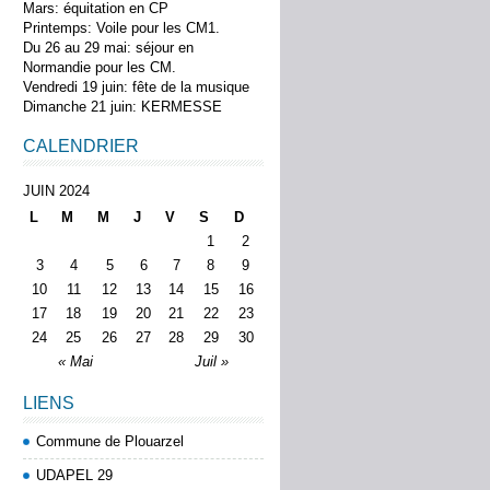
Mars: équitation en CP
Printemps: Voile pour les CM1.
Du 26 au 29 mai: séjour en
Normandie pour les CM.
Vendredi 19 juin: fête de la musique
Dimanche 21 juin: KERMESSE
CALENDRIER
JUIN 2024
L
M
M
J
V
S
D
1
2
3
4
5
6
7
8
9
10
11
12
13
14
15
16
17
18
19
20
21
22
23
24
25
26
27
28
29
30
« Mai
Juil »
LIENS
Commune de Plouarzel
UDAPEL 29