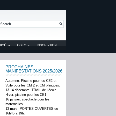
HIOÙ
»
OGEC
»
INSCRIPTION
PROCHAINES
MANIFESTATIONS 2025/2026
Automne: Piscine pour les CE2 et
Voile pour les CM 2 et CM bilingues.
13-14 décembre: TRAIL de l’école
Hiver: piscine pour les CE1
n
16 janvier: spectacle pour les
maternelles
13 mars: PORTES OUVERTES de
16h45 à 19h.