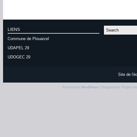
LIENS
Commune de Plouarzel
UDAPEL 29
UDOGEC 29
Site de l'
Powered by
WordPress
| Designed by:
Project S