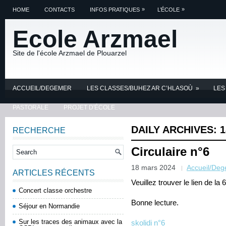
»
»
HOME
CONTACTS
INFOS PRATIQUES
L’ÉCOLE
Ecole Arzmael
Site de l'école Arzmael de Plouarzel
ACCUEIL/DEGEMER
LES CLASSES/BUHEZ AR C’HLASOÙ
»
LES
PASTORALE
PROJET D'ÉCOLE
DAILY ARCHIVES:
1
RECHERCHE
Circulaire n°6
18 mars 2024
Accueil/De
ARTICLES RÉCENTS
Veuillez trouver le lien de la
Concert classe orchestre
Bonne lecture.
Séjour en Normandie
Sur les traces des animaux avec la
skolidi n°6