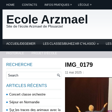
»
»
HOME
CONTACTS
INFOS PRATIQUES
L’ÉCOLE
Ecole Arzmael
Site de l'école Arzmael de Plouarzel
ACCUEIL/DEGEMER
LES CLASSES/BUHEZ AR C’HLASOÙ
»
LES
PASTORALE
PROJET D'ÉCOLE
IMG_0179
RECHERCHE
11 mai 2025
ARTICLES RÉCENTS
Concert classe orchestre
Séjour en Normandie
Sur les traces des animaux avec la