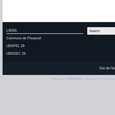
LIENS
Commune de Plouarzel
UDAPEL 29
UDOGEC 29
Site de l'
Powered by
WordPress
| Designed by:
Project S