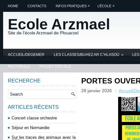
»
»
HOME
CONTACTS
INFOS PRATIQUES
L’ÉCOLE
Ecole Arzmael
Site de l'école Arzmael de Plouarzel
ACCUEIL/DEGEMER
LES CLASSES/BUHEZ AR C’HLASOÙ
»
LES
PASTORALE
PROJET D'ÉCOLE
PORTES OUVE
RECHERCHE
28 janvier 2026
Accueil/D
ARTICLES RÉCENTS
Concert classe orchestre
Séjour en Normandie
Sur les traces des animaux avec la