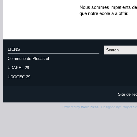
Nous sommes impatients de v
que notre école a à offrir.
LIENS
Commune de Plouarzel
UDAPEL 29
UDOGEC 29
Site de l'
Powered by
WordPress
| Designed by:
Project S