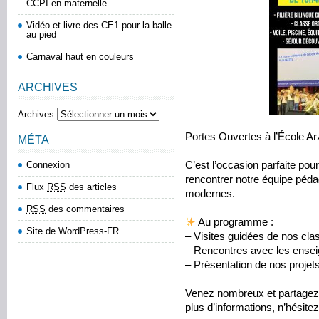
CCPI en maternelle
Vidéo et livre des CE1 pour la balle
au pied
Carnaval haut en couleurs
ARCHIVES
Archives
Portes Ouvertes à l’École A
MÉTA
Connexion
C’est l’occasion parfaite po
rencontrer notre équipe pédag
Flux
RSS
des articles
modernes.
RSS
des commentaires
Au programme :
Site de WordPress-FR
– Visites guidées de nos cla
– Rencontres avec les ense
– Présentation de nos projet
Venez nombreux et partagez
plus d’informations, n’hésit