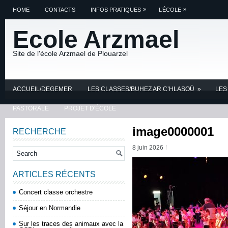
»
»
HOME
CONTACTS
INFOS PRATIQUES
L’ÉCOLE
Ecole Arzmael
Site de l'école Arzmael de Plouarzel
ACCUEIL/DEGEMER
LES CLASSES/BUHEZ AR C’HLASOÙ
»
LES
PASTORALE
PROJET D'ÉCOLE
image0000001
RECHERCHE
8 juin 2026
ARTICLES RÉCENTS
Concert classe orchestre
Séjour en Normandie
Sur les traces des animaux avec la