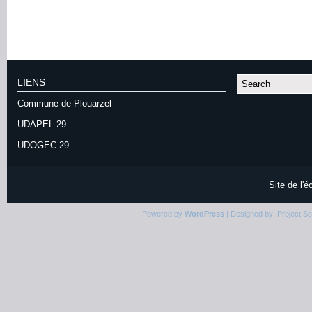
LIENS
Commune de Plouarzel
UDAPEL 29
UDOGEC 29
Site de l'
Powered by
WordPress
| Designed by:
Project S