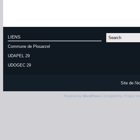
LIENS
Commune de Plouarzel
UDAPEL 29
UDOGEC 29
Site de l'
Powered by
WordPress
| Designed by:
Project S