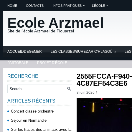
»
»
HOME
CONTACTS
INFOS PRATIQUES
L’ÉCOLE
Ecole Arzmael
Site de l'école Arzmael de Plouarzel
ACCUEIL/DEGEMER
LES CLASSES/BUHEZ AR C’HLASOÙ
»
LES
PASTORALE
PROJET D'ÉCOLE
2555FCCA-F940
RECHERCHE
4C87EF54C3E6
8 juin 2026
ARTICLES RÉCENTS
Concert classe orchestre
Séjour en Normandie
Sur les traces des animaux avec la