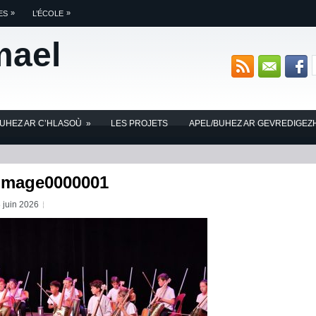
»
»
ES
L’ÉCOLE
mael
BUHEZ AR C’HLASOÙ
»
LES PROJETS
APEL/BUHEZ AR GEVREDIGEZ
image0000001
 juin 2026