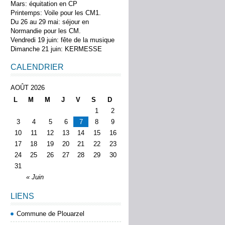
Mars: équitation en CP
Printemps: Voile pour les CM1.
Du 26 au 29 mai: séjour en
Normandie pour les CM.
Vendredi 19 juin: fête de la musique
Dimanche 21 juin: KERMESSE
CALENDRIER
AOÛT 2026
L
M
M
J
V
S
D
1
2
3
4
5
6
7
8
9
10
11
12
13
14
15
16
17
18
19
20
21
22
23
24
25
26
27
28
29
30
31
« Juin
LIENS
Commune de Plouarzel