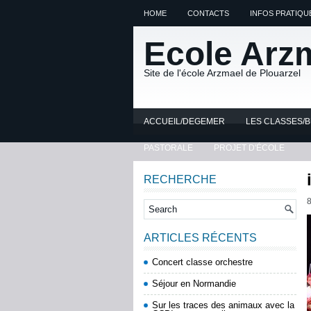
HOME
CONTACTS
INFOS PRATIQU
Ecole Arz
Site de l'école Arzmael de Plouarzel
ACCUEIL/DEGEMER
LES CLASSES/
PASTORALE
PROJET D'ÉCOLE
RECHERCHE
8
ARTICLES RÉCENTS
Concert classe orchestre
Séjour en Normandie
Sur les traces des animaux avec la