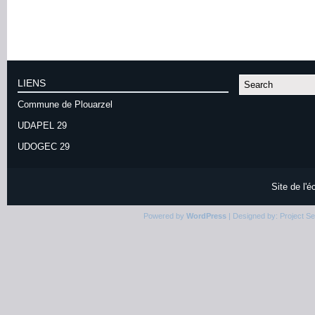
LIENS
Commune de Plouarzel
UDAPEL 29
UDOGEC 29
Site de l'
Powered by
WordPress
| Designed by:
Project S