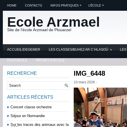
»
»
HOME
CONTACTS
INFOS PRATIQUES
L’ÉCOLE
Ecole Arzmael
Site de l'école Arzmael de Plouarzel
ACCUEIL/DEGEMER
LES CLASSES/BUHEZ AR C’HLASOÙ
»
LES
PASTORALE
PROJET D'ÉCOLE
IMG_6448
RECHERCHE
10 mars 2026
ARTICLES RÉCENTS
Concert classe orchestre
Séjour en Normandie
Sur les traces des animaux avec la