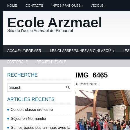
»
»
HOME
CONTACTS
INFOS PRATIQUES
L’ÉCOLE
Ecole Arzmael
Site de l'école Arzmael de Plouarzel
ACCUEIL/DEGEMER
LES CLASSES/BUHEZ AR C’HLASOÙ
»
LES
PASTORALE
PROJET D'ÉCOLE
IMG_6465
RECHERCHE
10 mars 2026
ARTICLES RÉCENTS
Concert classe orchestre
Séjour en Normandie
Sur les traces des animaux avec la