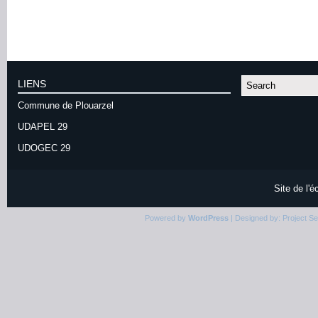
LIENS
Commune de Plouarzel
UDAPEL 29
UDOGEC 29
Site de l'
Powered by
WordPress
| Designed by:
Project S