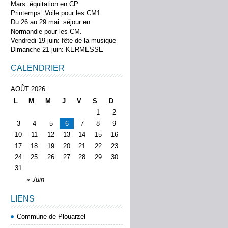
Mars: équitation en CP
Printemps: Voile pour les CM1.
Du 26 au 29 mai: séjour en
Normandie pour les CM.
Vendredi 19 juin: fête de la musique
Dimanche 21 juin: KERMESSE
CALENDRIER
AOÛT 2026
L
M
M
J
V
S
D
1
2
3
4
5
6
7
8
9
10
11
12
13
14
15
16
17
18
19
20
21
22
23
24
25
26
27
28
29
30
31
« Juin
LIENS
Commune de Plouarzel