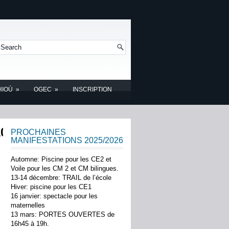
HIOÙ
»
OGEC
»
INSCRIPTION
1003212309838_n
PROCHAINES
MANIFESTATIONS 2025/2026
Automne: Piscine pour les CE2 et
Voile pour les CM 2 et CM bilingues.
13-14 décembre: TRAIL de l’école
Hiver: piscine pour les CE1
16 janvier: spectacle pour les
maternelles
13 mars: PORTES OUVERTES de
16h45 à 19h.